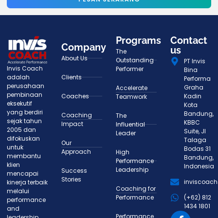
Programs
Contact
Company
us
The
About Us
Outstanding
PT Invis
Invis Coach
Performer
Bina
adalah
Clients
Performa
perusahaan
Graha
Accelerate
pembinaan
Coaches
Kadin
Teamwork
eksekutif
Kota
yang berdiri
Bandung,
Coaching
The
sejak tahun
KBBC
Impact
Influential
2005 dan
Suite, Jl
Leader
difokuskan
Talaga
Our
untuk
Bodas 31
Approach
High
membantu
Bandung,
Performance
klien
Indonesia
Leadership
Success
mencapai
Stories
inviscoac
kinerja terbaik
Coaching for
melalui
Performance
(+62) 812
performance
1434 1801
and
Performance
leadership