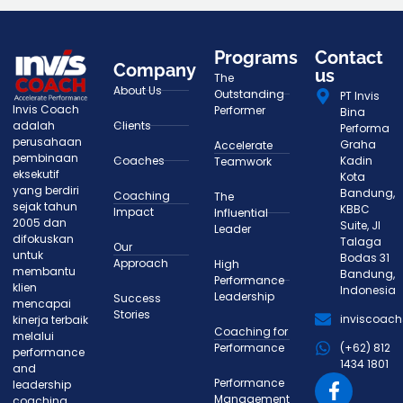
Programs
Contact
Company
us
The
About Us
Outstanding
PT Invis
Invis Coach
Performer
Bina
adalah
Clients
Performa
perusahaan
Graha
Accelerate
pembinaan
Coaches
Kadin
Teamwork
eksekutif
Kota
yang berdiri
Bandung,
Coaching
The
sejak tahun
KBBC
Impact
Influential
2005 dan
Suite, Jl
Leader
difokuskan
Talaga
Our
untuk
Bodas 31
Approach
High
membantu
Bandung,
Performance
klien
Indonesia
Leadership
Success
mencapai
Stories
inviscoac
kinerja terbaik
Coaching for
melalui
Performance
(+62) 812
performance
1434 1801
and
Performance
leadership
Management
coaching.