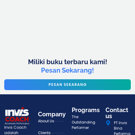
Miliki buku terbaru kami!
Pesan Sekarang!
PESAN SEKARANG
Programs
Contact
Company
us
The
About Us
Outstanding
PT Invis
Invis Coach
Performer
Bina
adalah
Clients
Performa