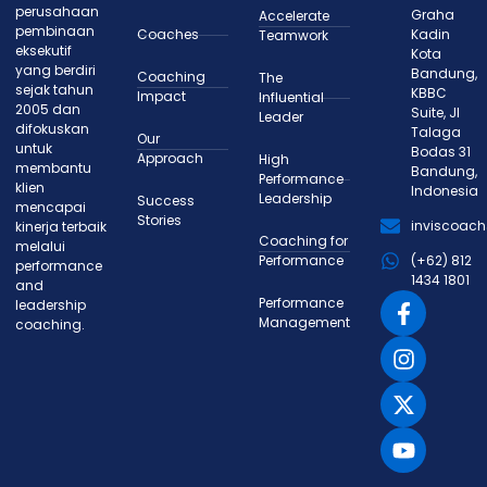
perusahaan
Graha
Accelerate
pembinaan
Coaches
Kadin
Teamwork
eksekutif
Kota
yang berdiri
Bandung,
Coaching
The
sejak tahun
KBBC
Impact
Influential
2005 dan
Suite, Jl
Leader
difokuskan
Talaga
Our
untuk
Bodas 31
Approach
High
membantu
Bandung,
Performance
klien
Indonesia
Leadership
Success
mencapai
Stories
inviscoac
kinerja terbaik
Coaching for
melalui
Performance
(+62) 812
performance
1434 1801
and
Performance
leadership
Management
coaching.