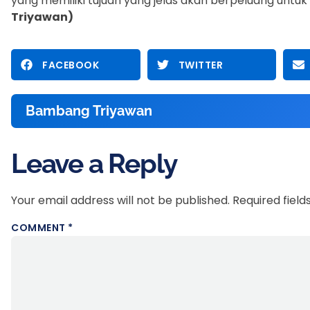
yang memiliki tujuan yang jelas akan berpeluang untu
Triyawan)
FACEBOOK
TWITTER
Bambang Triyawan
Leave a Reply
Your email address will not be published.
Required fiel
COMMENT
*