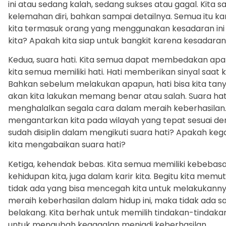
ini atau sedang kalah, sedang sukses atau gagal. Kita
kelemahan diri, bahkan sampai detailnya. Semua itu kar
kita termasuk orang yang menggunakan kesadaran ini
kita? Apakah kita siap untuk bangkit karena kesadaran 
Kedua, suara hati. Kita semua dapat membedakan apa
kita semua memiliki hati. Hati memberikan sinyal saat 
Bahkan sebelum melakukan apapun, hati bisa kita tan
akan kita lakukan memang benar atau salah. Suara hat
menghalalkan segala cara dalam meraih keberhasilan
mengantarkan kita pada wilayah yang tepat sesuai den
sudah disiplin dalam mengikuti suara hati? Apakah kega
kita mengabaikan suara hati?
Ketiga, kehendak bebas. Kita semua memiliki kebeba
kehidupan kita, juga dalam karir kita. Begitu kita me
tidak ada yang bisa mencegah kita untuk melakukannya
meraih keberhasilan dalam hidup ini, maka tidak ada s
belakang. Kita berhak untuk memilih tindakan-tindaka
untuk mengubah kegagalan menjadi keberhasilan.