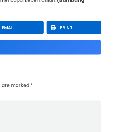
k mencapai keberhasilan.
(Bambang
EMAIL
PRINT
ds are marked
*