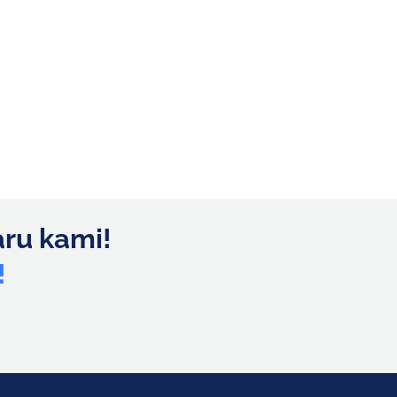
aru kami!
!